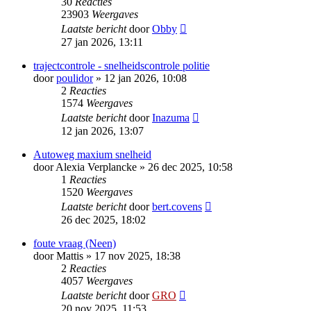
30
Reacties
23903
Weergaves
Laatste bericht
door
Obby
27 jan 2026, 13:11
trajectcontrole - snelheidscontrole politie
door
poulidor
»
12 jan 2026, 10:08
2
Reacties
1574
Weergaves
Laatste bericht
door
Inazuma
12 jan 2026, 13:07
Autoweg maxium snelheid
door
Alexia Verplancke
»
26 dec 2025, 10:58
1
Reacties
1520
Weergaves
Laatste bericht
door
bert.covens
26 dec 2025, 18:02
foute vraag (Neen)
door
Mattis
»
17 nov 2025, 18:38
2
Reacties
4057
Weergaves
Laatste bericht
door
GRO
20 nov 2025, 11:53