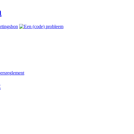
eersreglement
t