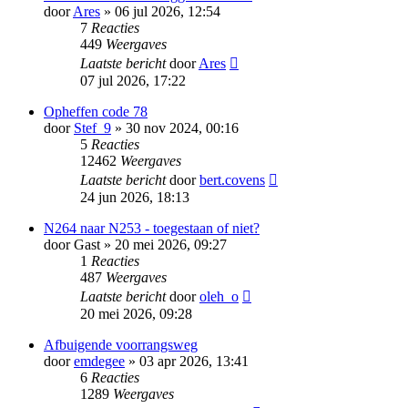
door
Ares
»
06 jul 2026, 12:54
7
Reacties
449
Weergaves
Laatste bericht
door
Ares
07 jul 2026, 17:22
Opheffen code 78
door
Stef_9
»
30 nov 2024, 00:16
5
Reacties
12462
Weergaves
Laatste bericht
door
bert.covens
24 jun 2026, 18:13
N264 naar N253 - toegestaan of niet?
door
Gast
»
20 mei 2026, 09:27
1
Reacties
487
Weergaves
Laatste bericht
door
oleh_o
20 mei 2026, 09:28
Afbuigende voorrangsweg
door
emdegee
»
03 apr 2026, 13:41
6
Reacties
1289
Weergaves