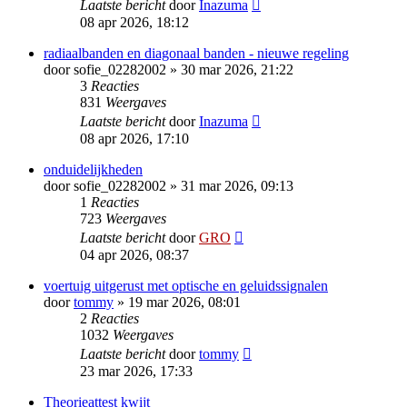
Laatste bericht
door
Inazuma
08 apr 2026, 18:12
radiaalbanden en diagonaal banden - nieuwe regeling
door
sofie_02282002
»
30 mar 2026, 21:22
3
Reacties
831
Weergaves
Laatste bericht
door
Inazuma
08 apr 2026, 17:10
onduidelijkheden
door
sofie_02282002
»
31 mar 2026, 09:13
1
Reacties
723
Weergaves
Laatste bericht
door
GRO
04 apr 2026, 08:37
voertuig uitgerust met optische en geluidssignalen
door
tommy
»
19 mar 2026, 08:01
2
Reacties
1032
Weergaves
Laatste bericht
door
tommy
23 mar 2026, 17:33
Theorieattest kwijt