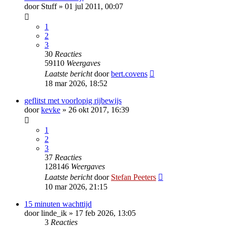
door
Stuff
»
01 jul 2011, 00:07
1
2
3
30
Reacties
59110
Weergaves
Laatste bericht
door
bert.covens
18 mar 2026, 18:52
geflitst met voorlopig rijbewijs
door
kevke
»
26 okt 2017, 16:39
1
2
3
37
Reacties
128146
Weergaves
Laatste bericht
door
Stefan Peeters
10 mar 2026, 21:15
15 minuten wachttijd
door
linde_ik
»
17 feb 2026, 13:05
3
Reacties