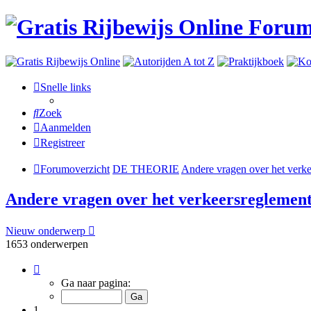
Snelle links
Zoek
Aanmelden
Registreer
Forumoverzicht
DE THEORIE
Andere vragen over het verk
Andere vragen over het verkeersreglemen
Nieuw onderwerp
1653 onderwerpen
Pagina
1
Ga naar pagina:
van
28
1