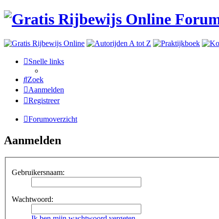
Snelle links
Zoek
Aanmelden
Registreer
Forumoverzicht
Aanmelden
Gebruikersnaam:
Wachtwoord:
Ik ben mijn wachtwoord vergeten